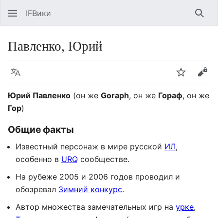
IFВики
Най
Павленко, Юрий
Язык
Следить
Про
Юрий Павленко
(он же
Goraph
, он же
Гораф
, он же
Гор
)
Общие факты
Известный персонаж в мире русской
ИЛ
,
особенно в
URQ
сообществе.
На рубеже 2005 и 2006 годов проводил и
обозревал
Зимний конкурс
.
Автор множества замечательных игр на
урке
,