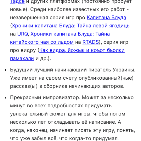
Тадсе
и других платформах (постоянно пробует
новые). Среди наиболее известных его работ -
незавершенная серия игр про
Капитана Блуда
(
Хроники капитана Блуда: Тайна левой ягодицы
на
URQ
,
Хроники капитана Блуда: Тайна
китайского чая со льдом
на
RTADS
), серия игр
про видру (
Как видра, йожык и коъот бъолки
памахали
и др.).
Будущий лучший начинающий писатель Украины.
Уже имеет на своем счету опубликованный(ные)
рассказ(ы) в сборнике начинающих авторов.
Прекрасный импровизатор. Может за несколько
минут во всех подробностях придумать
увлекательный сюжет для игры, чтобы потом
несколько лет откладывать её написание. А
когда, наконец, начинает писать эту игру, понять,
что уже забыл всё, что когда-то придумал.