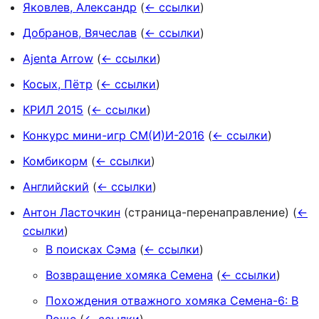
Яковлев, Александр
(
← ссылки
)
Добранов, Вячеслав
(
← ссылки
)
Ajenta Arrow
(
← ссылки
)
Косых, Пётр
(
← ссылки
)
КРИЛ 2015
(
← ссылки
)
Конкурс мини-игр СМ(И)И-2016
(
← ссылки
)
Комбикорм
(
← ссылки
)
Английский
(
← ссылки
)
Антон Ласточкин
(страница-перенаправление)
(
←
ссылки
)
В поисках Сэма
(
← ссылки
)
Возвращение хомяка Семена
(
← ссылки
)
Похождения отважного хомяка Семена-6: В