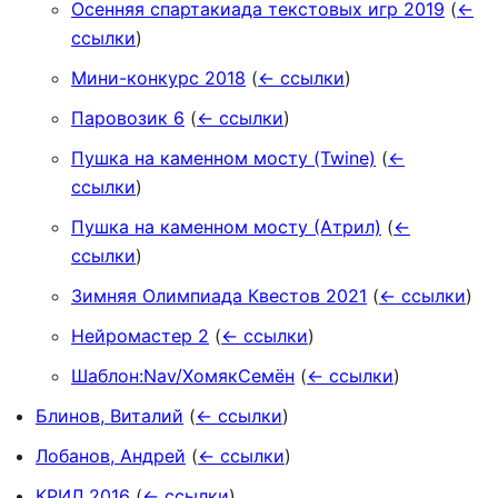
Осенняя спартакиада текстовых игр 2019
(
←
ссылки
)
Мини-конкурс 2018
(
← ссылки
)
Паровозик 6
(
← ссылки
)
Пушка на каменном мосту (Twine)
(
←
ссылки
)
Пушка на каменном мосту (Атрил)
(
←
ссылки
)
Зимняя Олимпиада Квестов 2021
(
← ссылки
)
Нейромастер 2
(
← ссылки
)
Шаблон:Nav/ХомякСемён
(
← ссылки
)
Блинов, Виталий
(
← ссылки
)
Лобанов, Андрей
(
← ссылки
)
КРИЛ 2016
(
← ссылки
)