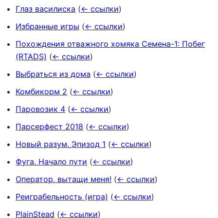
Глаз василиска
(
← ссылки
)
Избранные игры
(
← ссылки
)
Похождения отважного хомяка Семена-1: Побег
(RTADS)
(
← ссылки
)
Выбраться из дома
(
← ссылки
)
Комбикорм 2
(
← ссылки
)
Паровозик 4
(
← ссылки
)
Парсерфест 2018
(
← ссылки
)
Новый разум. Эпизод 1
(
← ссылки
)
Фуга. Начало пути
(
← ссылки
)
Оператор, вытащи меня!
(
← ссылки
)
Реиграбельность (игра)
(
← ссылки
)
PlainStead
(
← ссылки
)