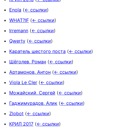
Enola
(
← ссылки
)
WHAT?IF
(
← ссылки
)
Irremann
(
← ссылки
)
Qwerty
(
← ссылки
)
Каратель шестого поста
(
← ссылки
)
Щёголев, Роман
(
← ссылки
)
Артамонов, Антон
(
← ссылки
)
Viola Le Cler
(
← ссылки
)
Можайский, Сергей
(
← ссылки
)
Гаджимурадов, Алик
(
← ссылки
)
Zlobot
(
← ссылки
)
КРИЛ 2017
(
← ссылки
)