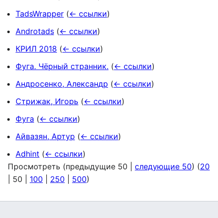
TadsWrapper
(
← ссылки
)
Androtads
(
← ссылки
)
КРИЛ 2018
(
← ссылки
)
Фуга. Чёрный странник.
(
← ссылки
)
Андросенко, Александр
(
← ссылки
)
Стрижак, Игорь
(
← ссылки
)
Фуга
(
← ссылки
)
Айвазян, Артур
(
← ссылки
)
Adhint
(
← ссылки
)
Просмотреть (
предыдущие 50
|
следующие 50
) (
20
|
50
|
100
|
250
|
500
)