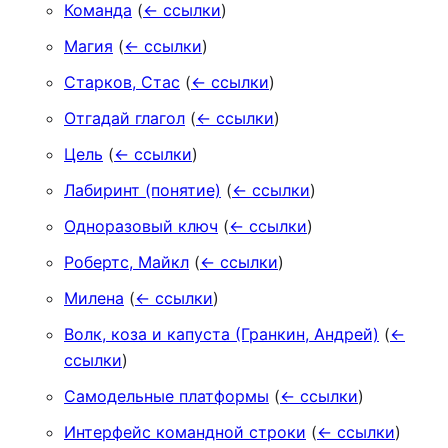
Команда
(
← ссылки
)
Магия
(
← ссылки
)
Старков, Стас
(
← ссылки
)
Отгадай глагол
(
← ссылки
)
Цель
(
← ссылки
)
Лабиринт (понятие)
(
← ссылки
)
Одноразовый ключ
(
← ссылки
)
Робертс, Майкл
(
← ссылки
)
Милена
(
← ссылки
)
Волк, коза и капуста (Гранкин, Андрей)
(
←
ссылки
)
Самодельные платформы
(
← ссылки
)
Интерфейс командной строки
(
← ссылки
)