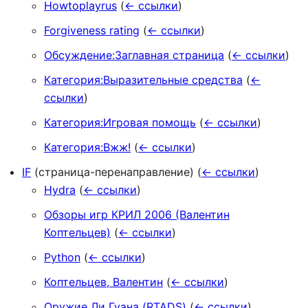
Howtoplayrus
(
← ссылки
)
Forgiveness rating
(
← ссылки
)
Обсуждение:Заглавная страница
(
← ссылки
)
Категория:Выразительные средства
(
←
ссылки
)
Категория:Игровая помощь
(
← ссылки
)
Категория:Вжж!
(
← ссылки
)
IF
(страница-перенаправление)
(
← ссылки
)
Hydra
(
← ссылки
)
Обзоры игр КРИЛ 2006 (Валентин
Коптельцев)
(
← ссылки
)
Python
(
← ссылки
)
Коптельцев, Валентин
(
← ссылки
)
Оружие Ли Гуана (RTADS)
(
← ссылки
)