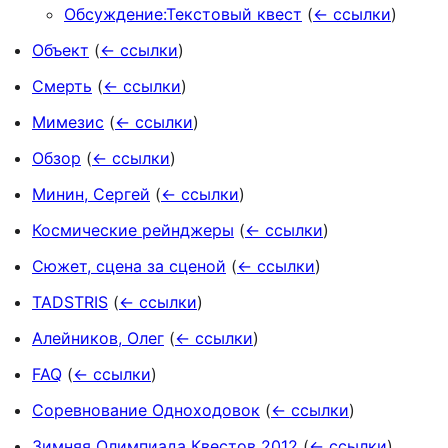
Обсуждение:Текстовый квест
(
← ссылки
)
Объект
(
← ссылки
)
Смерть
(
← ссылки
)
Мимезис
(
← ссылки
)
Обзор
(
← ссылки
)
Минин, Сергей
(
← ссылки
)
Космические рейнджеры
(
← ссылки
)
Сюжет, сцена за сценой
(
← ссылки
)
TADSTRIS
(
← ссылки
)
Алейников, Олег
(
← ссылки
)
FAQ
(
← ссылки
)
Соревнование Одноходовок
(
← ссылки
)
Зимняя Олимпиада Квестов 2012
(
← ссылки
)