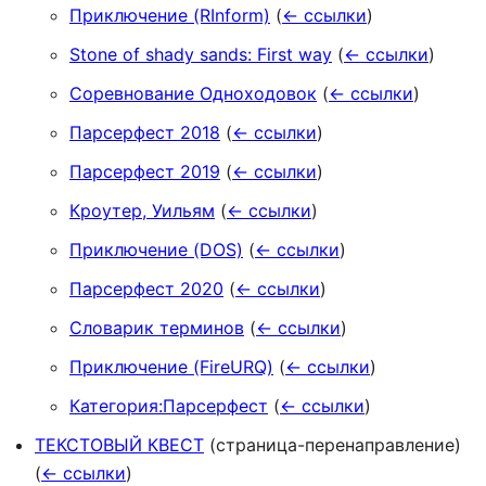
Приключение (RInform)
(
← ссылки
)
Stone of shady sands: First way
(
← ссылки
)
Соревнование Одноходовок
(
← ссылки
)
Парсерфест 2018
(
← ссылки
)
Парсерфест 2019
(
← ссылки
)
Кроутер, Уильям
(
← ссылки
)
Приключение (DOS)
(
← ссылки
)
Парсерфест 2020
(
← ссылки
)
Словарик терминов
(
← ссылки
)
Приключение (FireURQ)
(
← ссылки
)
Категория:Парсерфест
(
← ссылки
)
ТЕКСТОВЫЙ КВЕСТ
(страница-перенаправление)
(
← ссылки
)