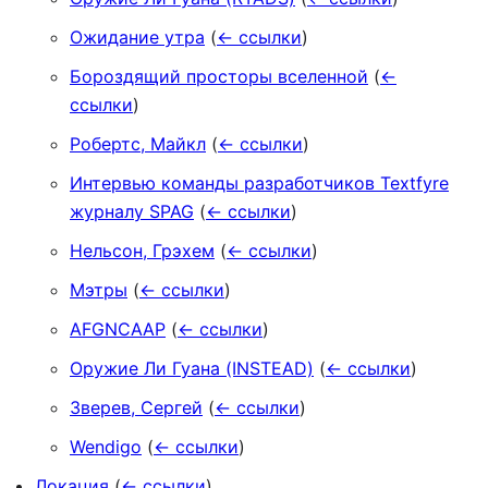
Ожидание утра
(
← ссылки
)
Бороздящий просторы вселенной
(
←
ссылки
)
Робертс, Майкл
(
← ссылки
)
Интервью команды разработчиков Textfyre
журналу SPAG
(
← ссылки
)
Нельсон, Грэхем
(
← ссылки
)
Мэтры
(
← ссылки
)
AFGNCAAP
(
← ссылки
)
Оружие Ли Гуана (INSTEAD)
(
← ссылки
)
Зверев, Сергей
(
← ссылки
)
Wendigo
(
← ссылки
)
Локация
(
← ссылки
)